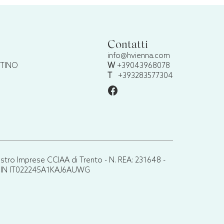
Contatti
info@hvienna.com
NTINO
W
+39043968078
T
+393283577304
ro Imprese CCIAA di Trento - N. REA: 231648 -
.it CIN IT022245A1KAJ6AUWG