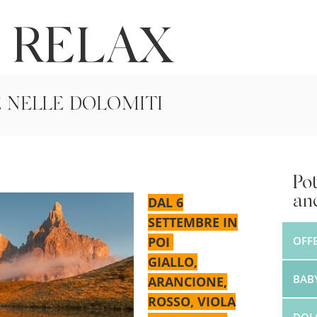
 RELAX
 NELLE DOLOMITI
Pot
an
DAL 6
SETTEMBRE IN
POI
OFF
GIALLO,
BAB
ARANCIONE,
ROSSO, VIOLA
DOLO