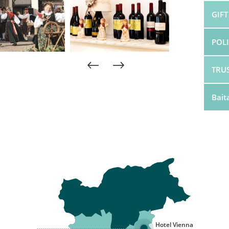
GIFT
POL
TRU
Bait
Hotel Vienna