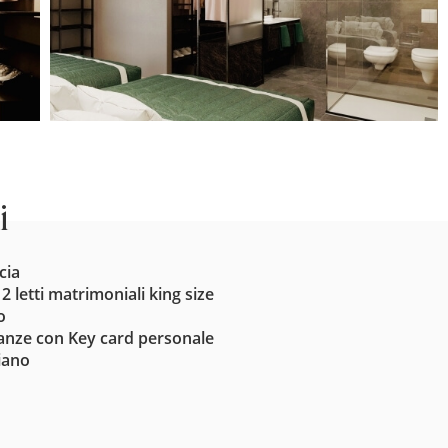
i
cia
 2 letti matrimoniali king size
o
tanze con Key card personale
iano