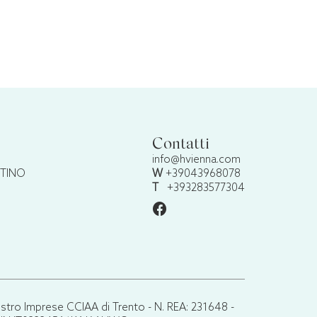
Contatti
info@hvienna.com
NTINO
W
+39043968078
T
+393283577304
ro Imprese CCIAA di Trento - N. REA: 231648 -