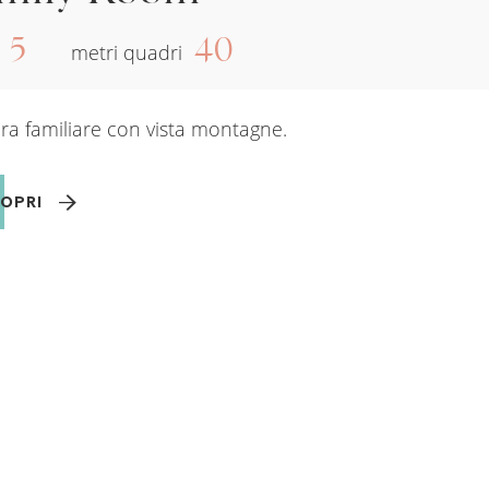
5
40
metri quadri
a familiare con vista montagne.
OPRI