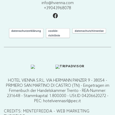
info@hvienna.com
+39043968078
datenschutzerklärung
cookie-
datenschutzhinweise
richtlinie
HOTEL VIENNA S.R.L. VIA HERMANN PANZER 9 - 38054 -
PRIMIERO SAN MARTINO DI CASTRO (TN) - Eingetragen im
Firmenbuch der Handelskammer Trento - REA-Nummer:
231648 - Stammkapital: 1.800.000 - USt.ID 04206620272 -
PEC: hotelviennasrl@pec.it
CREDITS: MENTEFREDDA - WEB MARKETING