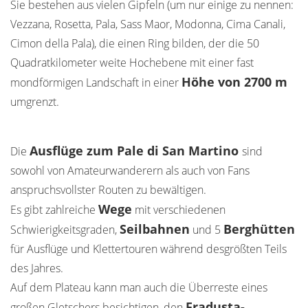
Sie bestehen aus vielen Gipfeln (um nur einige zu nennen:
Vezzana, Rosetta, Pala, Sass Maor, Modonna, Cima Canali,
Cimon della Pala), die einen Ring bilden, der die 50
Quadratkilometer weite Hochebene mit einer fast
Höhe von 2700 m
mondförmigen Landschaft in einer
umgrenzt.
Ausflüge zum Pale di San Martino
Die
sind
sowohl von Amateurwanderern als auch von Fans
anspruchsvollster Routen zu bewältigen.
Wege
Es gibt zahlreiche
mit verschiedenen
Seilbahnen
Berghütten
Schwierigkeitsgraden,
und 5
für Ausflüge und Klettertouren während desgrößten Teils
des Jahres.
Auf dem Plateau kann man auch die Überreste eines
Fradusta-
großen Gletschers besichtigen, den